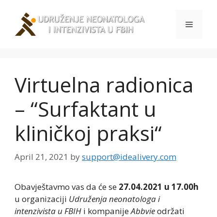
Skip
to
Menu
content
Virtuelna radionica
– “Surfaktant u
kliničkoj praksi“
April 21, 2021
by
support@idealivery.com
Obavještavmo vas da će se
27.04.2021 u 17.00h
u organizaciji
Udruženja neonatologa i
intenzivista u FBIH
i kompanije
Abbvie
održati