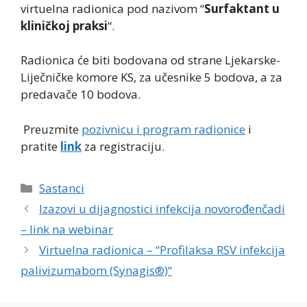
virtuelna radionica pod nazivom “
Surfaktant u
kliničkoj praksi
“.
Radionica će biti bodovana od strane Ljekarske-
Liječničke komore KS, za učesnike 5 bodova, a za
predavače 10 bodova.
Preuzmite
pozivnicu i program radionice
i
pratite
link
za registraciju.
Categories
Sastanci
Izazovi u dijagnostici infekcija novorođenčadi
– link na webinar
Virtuelna radionica – “Profilaksa RSV infekcija
palivizumabom (Synagis®)“