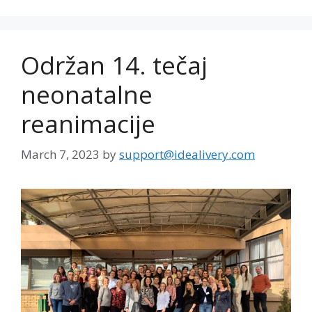
Održan 14. tečaj
neonatalne
reanimacije
March 7, 2023
by
support@idealivery.com