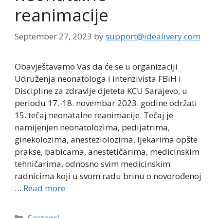
reanimacije
September 27, 2023
by
support@idealivery.com
Obavještavamo Vas da će se u organizaciji
Udruženja neonatologa i intenzivista FBiH i
Discipline za zdravlje djeteta KCU Sarajevo, u
periodu 17.-18. novembar 2023. godine održati
15. tečaj neonatalne reanimacije. Tečaj je
namijenjen neonatolozima, pedijatrima,
ginekolozima, anesteziolozima, ljekarima opšte
prakse, babicama, anestetičarima, medicinskim
tehničarima, odnosno svim medicinskim
radnicima koji u svom radu brinu o novorođenoj
…
Read more
Categories
Sastanci