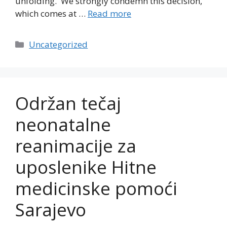
unfolding. We strongly condemn this decision,
which comes at …
Read more
Categories
Uncategorized
Održan tečaj
neonatalne
reanimacije za
uposlenike Hitne
medicinske pomoći
Sarajevo