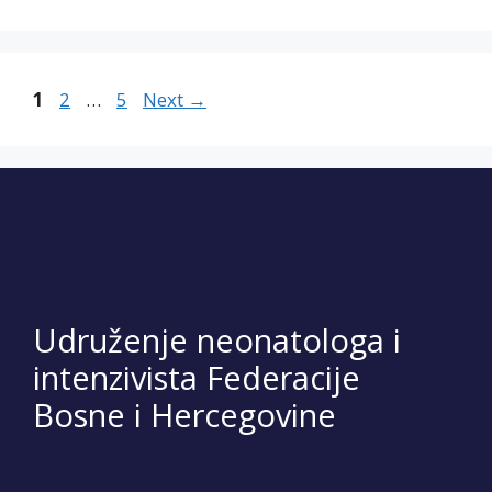
Page
Page
Page
1
2
…
5
Next
→
Udruženje neonatologa i
intenzivista Federacije
Bosne i Hercegovine