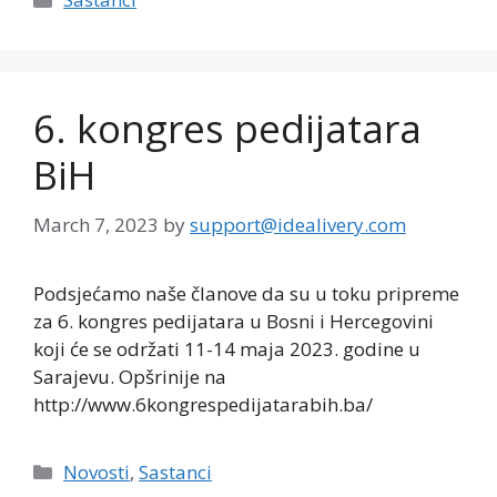
6. kongres pedijatara
BiH
March 7, 2023
by
support@idealivery.com
Podsjećamo naše članove da su u toku pripreme
za 6. kongres pedijatara u Bosni i Hercegovini
koji će se održati 11-14 maja 2023. godine u
Sarajevu. Opšrinije na
http://www.6kongrespedijatarabih.ba/
Categories
Novosti
,
Sastanci