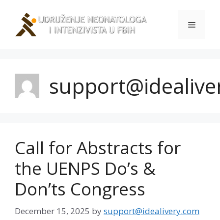
Skip
to
Menu
content
support@idealive
Call for Abstracts for
the UENPS Do’s &
Don’ts Congress
December 15, 2025
by
support@idealivery.com