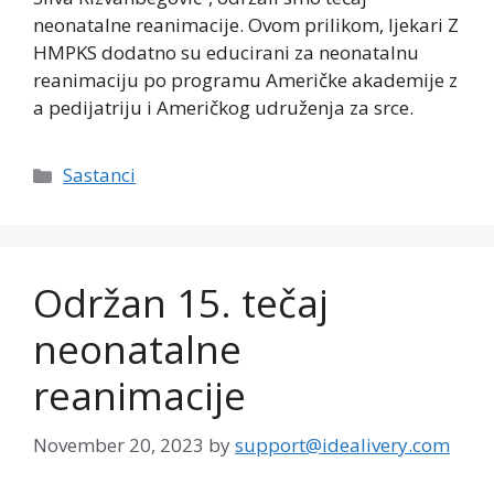
neonatalne reanimacije. Ovom prilikom, ljekari Z
HMPKS dodatno su educirani za neonatalnu
reanimaciju po programu Američke akademije z
a pedijatriju i Američkog udruženja za srce.
Categories
Sastanci
Održan 15. tečaj
neonatalne
reanimacije
November 20, 2023
by
support@idealivery.com