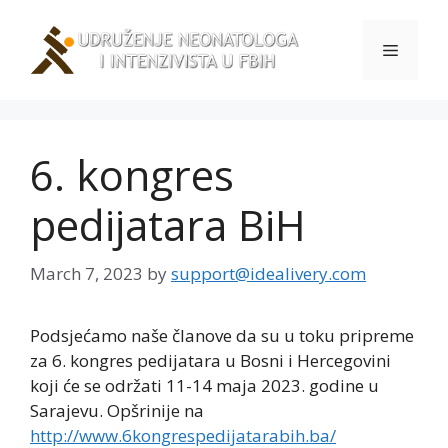
Skip
to
Menu
content
6. kongres
pedijatara BiH
March 7, 2023
by
support@idealivery.com
Podsjećamo naše članove da su u toku pripreme
za 6. kongres pedijatara u Bosni i Hercegovini
koji će se održati 11-14 maja 2023. godine u
Sarajevu. Opšrinije na
http://www.6kongrespedijatarabih.ba/