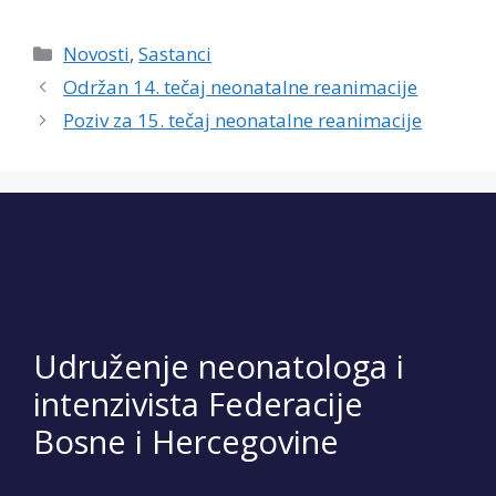
Categories
Novosti
,
Sastanci
Održan 14. tečaj neonatalne reanimacije
Poziv za 15. tečaj neonatalne reanimacije
Udruženje neonatologa i
intenzivista Federacije
Bosne i Hercegovine