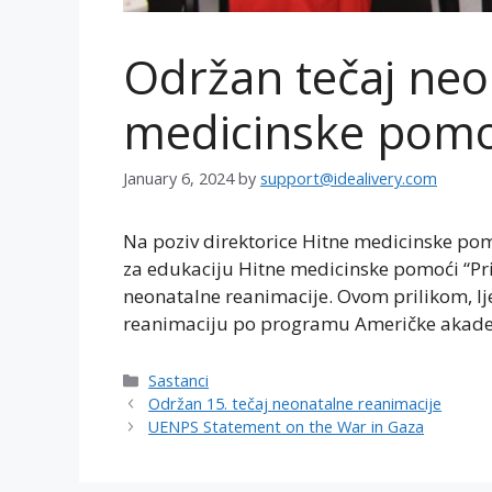
Održan tečaj neo
medicinske pomo
January 6, 2024
by
support@idealivery.com
Na poziv direktorice Hitne medicinske pom
za edukaciju Hitne medicinske pomoći “Prim
neonatalne reanimacije. Ovom prilikom, l
reanimaciju po programu Američke akademi
Categories
Sastanci
Održan 15. tečaj neonatalne reanimacije
UENPS Statement on the War in Gaza