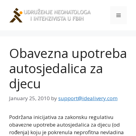
Skip
to
Menu
content
Obavezna upotreba
autosjedalica za
djecu
January 25, 2010
by
support@idealivery.com
Podržana inicijativa za zakonsku regulativu
obavezne upotrebe autosjedalica za djecu (od
rođenja) koju je pokrenula neprofitna nevladina