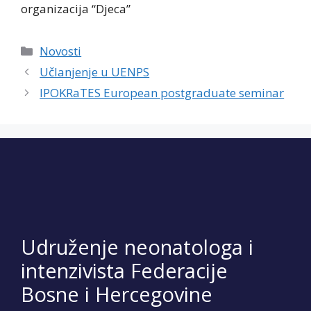
organizacija “Djeca”
Categories
Novosti
Učlanjenje u UENPS
IPOKRaTES European postgraduate seminar
Udruženje neonatologa i
intenzivista Federacije
Bosne i Hercegovine