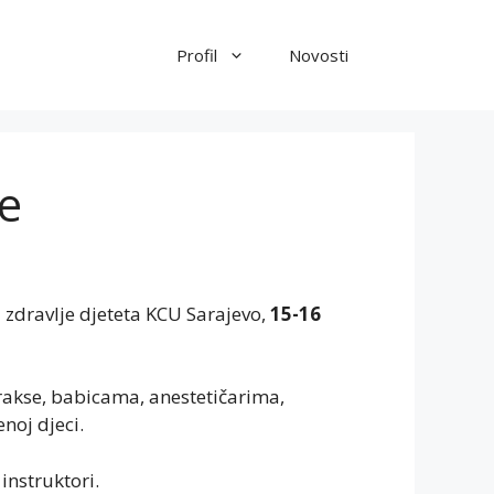
Profil
Novosti
je
 zdravlje djeteta KCU Sarajevo,
15-16
rakse, babicama, anestetičarima,
noj djeci.
 instruktori.