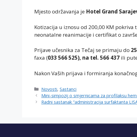
Mjesto održavanja je
Hotel Grand Saraje
Kotizacija u iznosu od 200,00 KM pokriva t
neonatalne reanimacije i certifikat o zavr
Prijave učesnika za Tečaj se primaju do
25
faxa (
033 566 525), na tel. 566 437
ili pu
Nakon Vaših prijava i formiranja konačnog 
Categories
Novosti
,
Sastanci
Mini-simpozij o smjernicama za profilaksu hem
Radni sastanak “administracija surfaktanta L