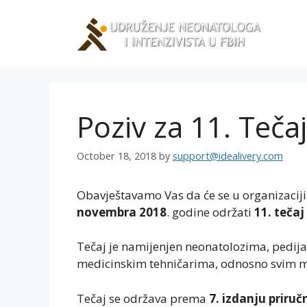
Skip
to
content
Poziv za 11. Teča
October 18, 2018
by
support@idealivery.com
Obavještavamo Vas da će se u organizaciji 
novembra 2018
. godine održati
11. teča
Tečaj je namijenjen neonatolozima, pedija
medicinskim tehničarima, odnosno svim me
Tečaj se održava prema
7. izdanju priru