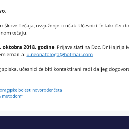
vo
.
roškove Tečaja, osvježenje i ručak. Učesnici će također d
šenom tečaju.
. oktobra 2018. godine
. Prijave slati na Doc. Dr Hajrija
tem email-a:
u.neonatologa@hotmail.com
spiska, učesnici će biti kontaktirani radi daljeg dogovor
oragijske bolesti novorođenčeta
ISA metodom”