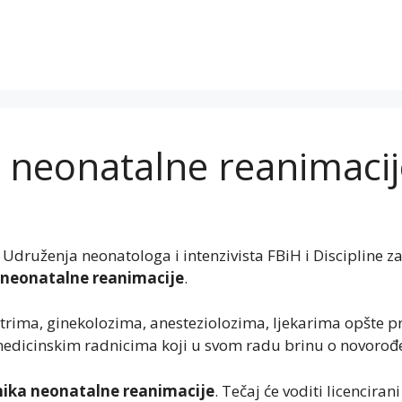
j neonatalne reanimaci
Udruženja neonatologa i intenzivista FBiH i Discipline za
j neonatalne reanimacije
.
trima, ginekolozima, anesteziolozima, ljekarima opšte p
dicinskim radnicima koji u svom radu brinu o novorođe
čnika neonatalne reanimacije
. Tečaj će voditi licencirani