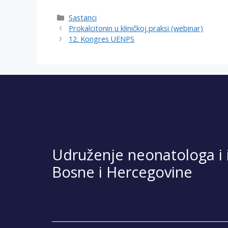
Categories
Sastanci
Prokalcitonin u kliničkoj praksi (webinar)
12. Kongres UENPS
Udruženje neonatologa i i
Bosne i Hercegovine