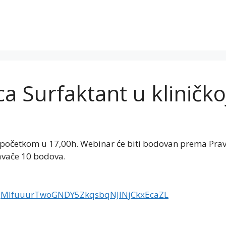
ca Surfaktant u kliničko
 početkom u 17,00h. Webinar će biti bodovan prema Prav
davače 10 bodova.
r/tJMlfuuurTwoGNDY5ZkqsbqNJlNjCkxEcaZL