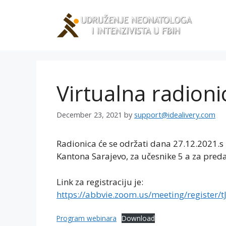
Skip
to
content
Virtualna radioni
December 23, 2021
by
support@idealivery.com
Radionica će se održati dana 27.12.2021.s
Kantona Sarajevo, za učesnike 5 a za pre
Link za registraciju je:
https://abbvie.zoom.us/meeting/registe
Program webinara
Download