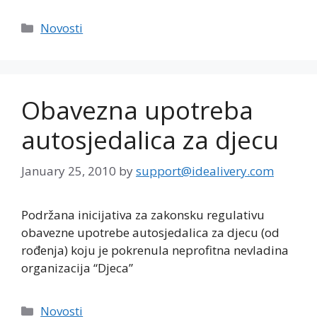
Categories
Novosti
Obavezna upotreba
autosjedalica za djecu
January 25, 2010
by
support@idealivery.com
Podržana inicijativa za zakonsku regulativu
obavezne upotrebe autosjedalica za djecu (od
rođenja) koju je pokrenula neprofitna nevladina
organizacija “Djeca”
Categories
Novosti