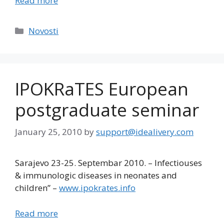
Read more
Categories
Novosti
IPOKRaTES European
postgraduate seminar
January 25, 2010
by
support@idealivery.com
Sarajevo 23-25. Septembar 2010. – Infectiouses
& immunologic diseases in neonates and
children” –
www.ipokrates.info
Read more