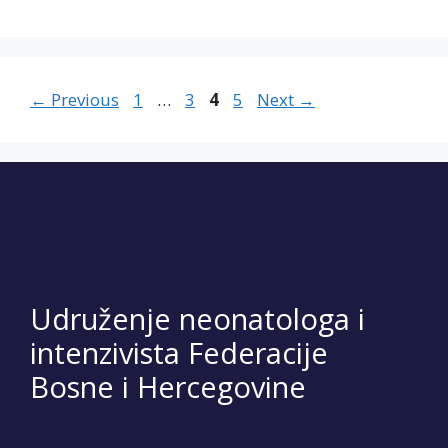
Page
Page
Page
Page
←
Previous
1
…
3
4
5
Next
→
Udruženje neonatologa i
intenzivista Federacije
Bosne i Hercegovine