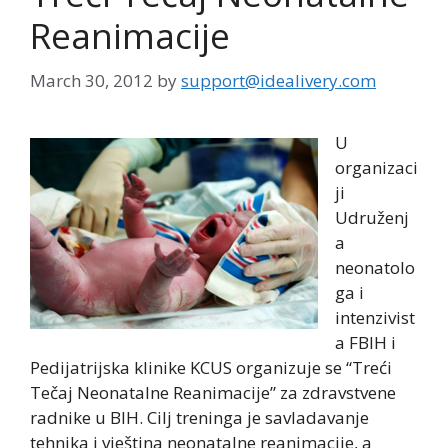
Reanimacije
March 30, 2012
by
support@idealivery.com
U
organizaci
ji
Udruženj
a
neonatolo
ga i
intenzivist
a FBIH i
Pedijatrijska klinike KCUS organizuje se “Treći
Tečaj Neonatalne Reanimacije” za zdravstvene
radnike u BIH. Cilj treninga je savladavanje
tehnika i vještina neonatalne reanimacije, a