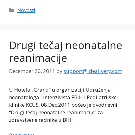
Categories
Novosti
Drugi tečaj neonatalne
reanimacije
December 20, 2011
by
support@idealivery.com
U Hotelu „Grand” u organizaciji Udruženja
neonatologa i intenzivista FBIH i Pedijatrijske
klinike KCUS, 08.Dec.2011 počeo je dvodnevni
“Drugi tečaj neonatalne reanimacije” za
zdravstvene radnike u BIH.