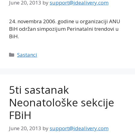
June 20, 2013
by
support@idealivery.com
24. novembra 2006. godine u organizaciji ANU
BiH održan simpozijum Perinatalni trendovi u
BiH.
Categories
Sastanci
5ti sastanak
Neonatološke sekcije
FBiH
June 20, 2013
by
support@idealivery.com