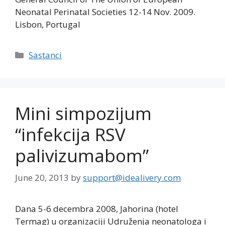
Neonatal Perinatal Societies 12-14 Nov. 2009.
Lisbon, Portugal
Categories
Sastanci
Mini simpozijum
“infekcija RSV
palivizumabom”
June 20, 2013
by
support@idealivery.com
Dana 5-6 decembra 2008, Jahorina (hotel
Termag) u organizaciji Udruženja neonatologa i