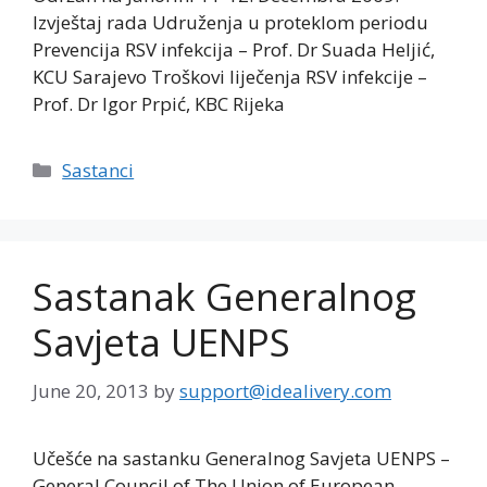
Izvještaj rada Udruženja u proteklom periodu
Prevencija RSV infekcija – Prof. Dr Suada Heljić,
KCU Sarajevo Troškovi liječenja RSV infekcije –
Prof. Dr Igor Prpić, KBC Rijeka
Categories
Sastanci
Sastanak Generalnog
Savjeta UENPS
June 20, 2013
by
support@idealivery.com
Učešće na sastanku Generalnog Savjeta UENPS –
General Council of The Union of European