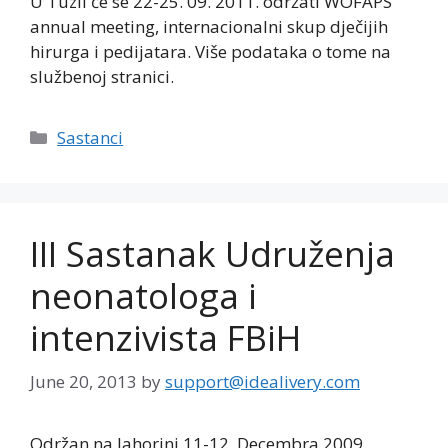
U Tuzli će se 22-25. 09. 2011. održati WOFAPS
annual meeting, internacionalni skup dječijih
hirurga i pedijatara. Više podataka o tome na
službenoj stranici.
Categories
Sastanci
III Sastanak Udruženja
neonatologa i
intenzivista FBiH
June 20, 2013
by
support@idealivery.com
Održan na Jahorini 11-12. Decembra 2009.